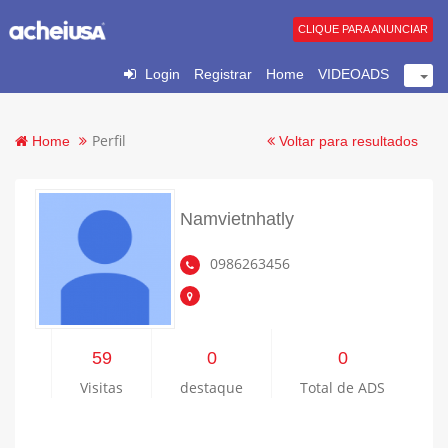
CLIQUE PARA ANUNCIAR
Login
Registrar
Home
VIDEOADS
Perfil
Home
Voltar para resultados
Namvietnhatly
0986263456
59
0
0
Visitas
destaque
Total de ADS