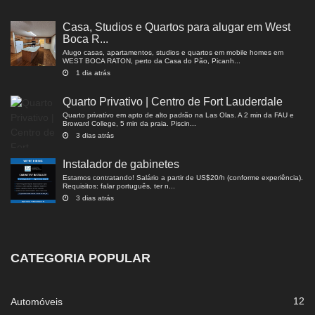
Casa, Studios e Quartos para alugar em West
Boca R...
Alugo casas, apartamentos, studios e quartos em mobile homes em
WEST BOCA RATON, perto da Casa do Pão, Picanh...
1 dia atrás
Quarto Privativo | Centro de Fort Lauderdale
Quarto privativo em apto de alto padrão na Las Olas. A 2 min da FAU e
Broward College, 5 min da praia. Piscin...
3 dias atrás
Instalador de gabinetes
Estamos contratando! Salário a partir de US$20/h (conforme experiência).
Requisitos: falar português, ter n...
3 dias atrás
CATEGORIA POPULAR
12
Automóveis