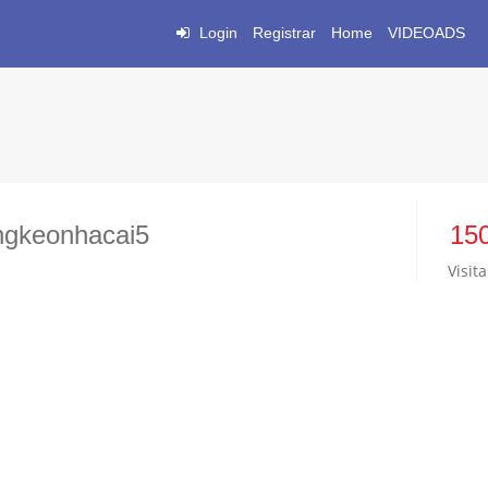
Login
Registrar
Home
VIDEOADS
ngkeonhacai5
15
Visita