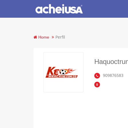
Perfil
Home
Haquoctru
909876583