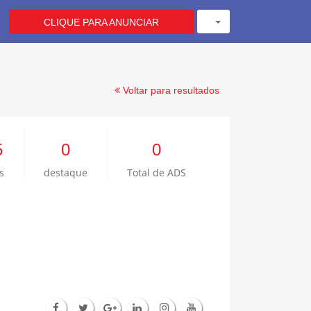
CLIQUE PARA ANUNCIAR
Voltar para resultados
5
0
0
s
destaque
Total de ADS