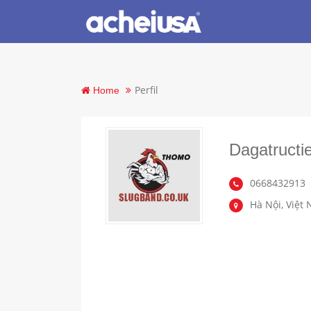
Perfil
Home
Dagatructi
0668432913
Hà Nội, Việt