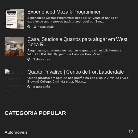
Experienced Mozaik Programmer
Experienced Mozaik Programmer needed! 4+ years of hands-on
experience and a proven track record required. Stro...
11 horas atrás
Casa, Studios e Quartos para alugar em West
Boca R...
Alugo casas, apartamentos, studios e quartos em mobile homes em
WEST BOCA RATON, perto da Casa do Pão, Picanh...
3 dias atrás
Quarto Privativo | Centro de Fort Lauderdale
Quarto privativo em apto de alto padrão na Las Olas. A 2 min da FAU e
Broward College, 5 min da praia. Piscin...
5 dias atrás
CATEGORIA POPULAR
12
Automóveis