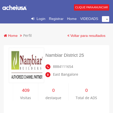
CLIQUE PARA ANUNCIAR
Login
Registrar
Home
VIDEOADS
Perfil
Home
Voltar para resultados
Nambiar District 25
8884111654
East Bangalore
409
0
0
Visitas
destaque
Total de ADS