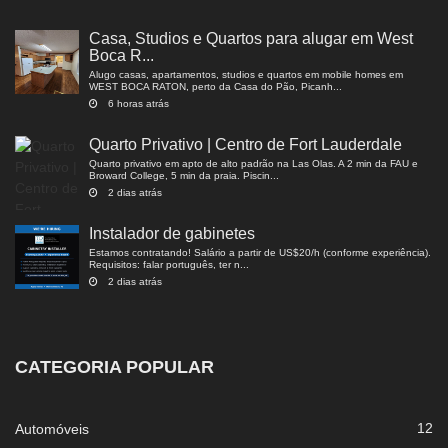
Casa, Studios e Quartos para alugar em West
Boca R...
Alugo casas, apartamentos, studios e quartos em mobile homes em
WEST BOCA RATON, perto da Casa do Pão, Picanh...
6 horas atrás
Quarto Privativo | Centro de Fort Lauderdale
Quarto privativo em apto de alto padrão na Las Olas. A 2 min da FAU e
Broward College, 5 min da praia. Piscin...
2 dias atrás
Instalador de gabinetes
Estamos contratando! Salário a partir de US$20/h (conforme experiência).
Requisitos: falar português, ter n...
2 dias atrás
CATEGORIA POPULAR
12
Automóveis