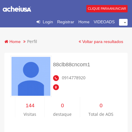
CLIQUE PARA ANUNCIAR
Login
Registrar
Home
VIDEOADS
Perfil
Home
Voltar para resultados
88clb88cncom1
0914778920
144
0
0
Visitas
destaque
Total de ADS