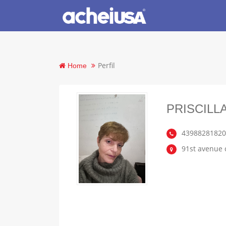
Perfil
Home
PRISCIL
4398828182
91st avenue c