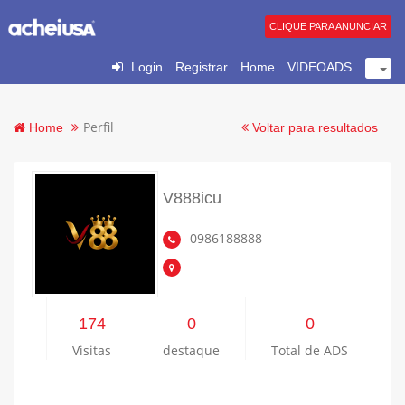
CLIQUE PARA ANUNCIAR
Login
Registrar
Home
VIDEOADS
Perfil
Home
Voltar para resultados
V888icu
0986188888
174
0
0
Visitas
destaque
Total de ADS