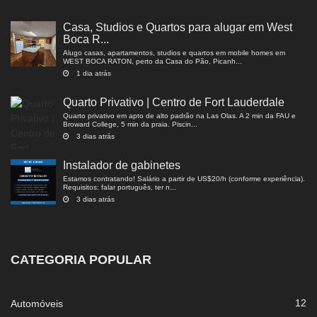
Casa, Studios e Quartos para alugar em West
Boca R...
Alugo casas, apartamentos, studios e quartos em mobile homes em
WEST BOCA RATON, perto da Casa do Pão, Picanh...
1 dia atrás
Quarto Privativo | Centro de Fort Lauderdale
Quarto privativo em apto de alto padrão na Las Olas. A 2 min da FAU e
Broward College, 5 min da praia. Piscin...
3 dias atrás
Instalador de gabinetes
Estamos contratando! Salário a partir de US$20/h (conforme experiência).
Requisitos: falar português, ter n...
3 dias atrás
CATEGORIA POPULAR
12
Automóveis