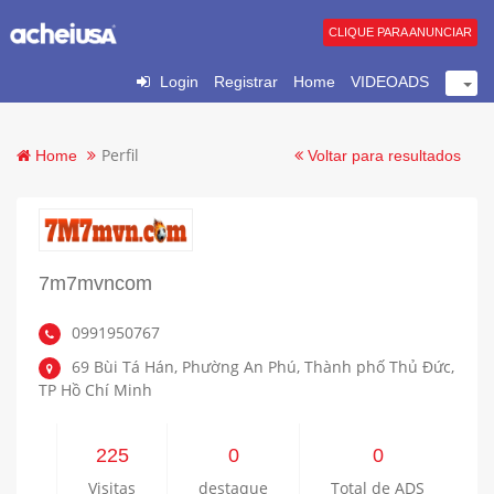
CLIQUE PARA ANUNCIAR
Login
Registrar
Home
VIDEOADS
Perfil
Home
Voltar para resultados
7m7mvncom
0991950767
69 Bùi Tá Hán, Phường An Phú, Thành phố Thủ Đức,
TP Hồ Chí Minh
225
0
0
Visitas
destaque
Total de ADS