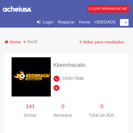
CLIQUE PARA ANUNCIAR
Login
Registrar
Home
VIDEOADS
Perfil
Home
Voltar para resultados
Kkeonhacaiio
333017846
141
0
0
Visitas
destaque
Total de ADS