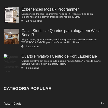
Experienced Mozaik Programmer
Experienced Mozaik Programmer needed! 4+ years of hands-on
experience and a proven track record required. Stro...
22 horas atrás
Casa, Studios e Quartos para alugar em West
Boca R...
Alugo casas, apartamentos, studios e quartos em mobile homes em
WEST BOCA RATON, perto da Casa do Pão, Picanh...
3 dias atrás
Quarto Privativo | Centro de Fort Lauderdale
Quarto privativo em apto de alto padrão na Las Olas. A 2 min da FAU e
Broward College, 5 min da praia. Piscin...
5 dias atrás
CATEGORIA POPULAR
12
Automóveis