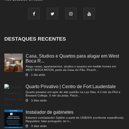
DESTAQUES RECENTES
Casa, Studios e Quartos para alugar em West
Boca R...
Alugo casas, apartamentos, studios e quartos em mobile homes em
WEST BOCA RATON, perto da Casa do Pão, Picanh...
1 dia atrás
Quarto Privativo | Centro de Fort Lauderdale
Quarto privativo em apto de alto padrão na Las Olas. A 2 min da FAU e
Broward College, 5 min da praia. Piscin...
3 dias atrás
Instalador de gabinetes
Estamos contratando! Salário a partir de US$20/h (conforme experiência).
Requisitos: falar português, ter n...
3 dias atrás