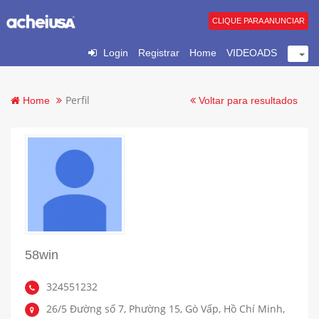
CLIQUE PARA ANUNCIAR
Login
Registrar
Home
VIDEOADS
Perfil
Home
Voltar para resultados
58win
324551232
26/5 Đường số 7, Phường 15, Gò Vấp, Hồ Chí Minh,