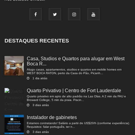
DESTAQUES RECENTES
Casa, Studios e Quartos para alugar em West
Boca R...
Alugo casas, apartamentos, studios e quartos em mobile homes em
WEST BOCA RATON, perto da Casa do Pão, Picanh...
1 dia atrás
Quarto Privativo | Centro de Fort Lauderdale
Quarto privativo em apto de alto padrão na Las Olas. A 2 min da FAU e
Broward College, 5 min da praia. Piscin...
3 dias atrás
Instalador de gabinetes
Estamos contratando! Salário a partir de US$20/h (conforme experiência).
Requisitos: falar português, ter n...
3 dias atrás