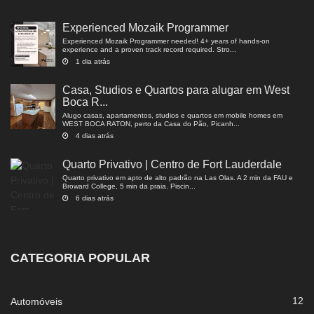
Experienced Mozaik Programmer
Experienced Mozaik Programmer needed! 4+ years of hands-on
experience and a proven track record required. Stro...
1 dia atrás
Casa, Studios e Quartos para alugar em West
Boca R...
Alugo casas, apartamentos, studios e quartos em mobile homes em
WEST BOCA RATON, perto da Casa do Pão, Picanh...
4 dias atrás
Quarto Privativo | Centro de Fort Lauderdale
Quarto privativo em apto de alto padrão na Las Olas. A 2 min da FAU e
Broward College, 5 min da praia. Piscin...
6 dias atrás
CATEGORIA POPULAR
12
Automóveis