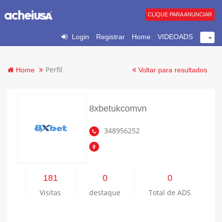
CLIQUE PARA ANUNCIAR
Login
Registrar
Home
VIDEOADS
Perfil
Home
Voltar para resultados
8xbetukcomvn
348956252
181
0
0
Visitas
destaque
Total de ADS