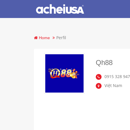
Perfil
Home
Qh88
0915 328 94
Việt Nam