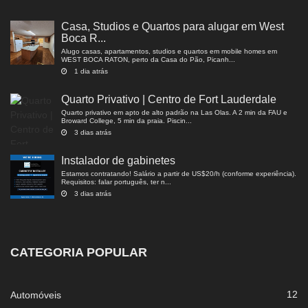
Casa, Studios e Quartos para alugar em West
Boca R...
Alugo casas, apartamentos, studios e quartos em mobile homes em
WEST BOCA RATON, perto da Casa do Pão, Picanh...
1 dia atrás
Quarto Privativo | Centro de Fort Lauderdale
Quarto privativo em apto de alto padrão na Las Olas. A 2 min da FAU e
Broward College, 5 min da praia. Piscin...
3 dias atrás
Instalador de gabinetes
Estamos contratando! Salário a partir de US$20/h (conforme experiência).
Requisitos: falar português, ter n...
3 dias atrás
CATEGORIA POPULAR
12
Automóveis