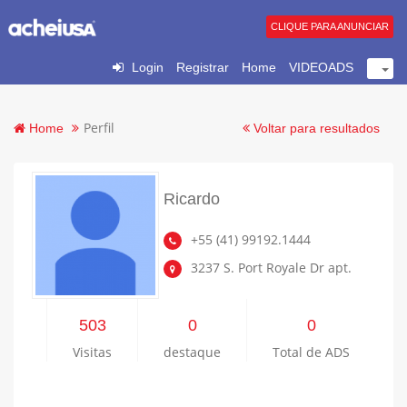
CLIQUE PARA ANUNCIAR
Login
Registrar
Home
VIDEOADS
Perfil
Home
Voltar para resultados
Ricardo
+55 (41) 99192.1444
3237 S. Port Royale Dr apt.
503
0
0
Visitas
destaque
Total de ADS