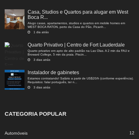
Casa, Studios e Quartos para alugar em West
Boca R...
Alugo casas, apartamentos, studios e quartos em mobile homes em
WEST BOCA RATON, perto da Casa do Pão, Picanh...
1 dia atrás
Quarto Privativo | Centro de Fort Lauderdale
Quarto privativo em apto de alto padrão na Las Olas. A 2 min da FAU e
Broward College, 5 min da praia. Piscin...
3 dias atrás
Instalador de gabinetes
Estamos contratando! Salário a partir de US$20/h (conforme experiência).
Requisitos: falar português, ter n...
3 dias atrás
CATEGORIA POPULAR
12
Automóveis