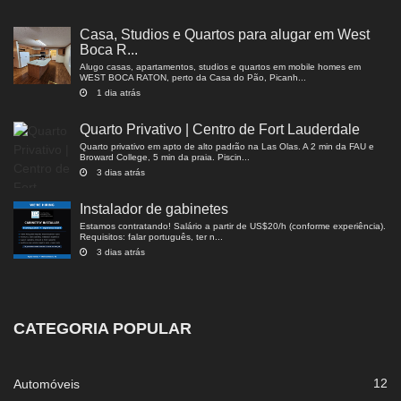
Casa, Studios e Quartos para alugar em West
Boca R...
Alugo casas, apartamentos, studios e quartos em mobile homes em
WEST BOCA RATON, perto da Casa do Pão, Picanh...
1 dia atrás
Quarto Privativo | Centro de Fort Lauderdale
Quarto privativo em apto de alto padrão na Las Olas. A 2 min da FAU e
Broward College, 5 min da praia. Piscin...
3 dias atrás
Instalador de gabinetes
Estamos contratando! Salário a partir de US$20/h (conforme experiência).
Requisitos: falar português, ter n...
3 dias atrás
CATEGORIA POPULAR
12
Automóveis