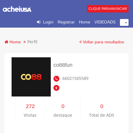
CLIQUE PARA ANUNCIAR
Login
Registrar
Home
VIDEOADS
Perfil
Home
Voltar para resultados
co88fun
66021505589
272
0
0
Visitas
destaque
Total de ADS