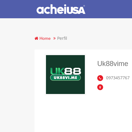
Perfil
Home
Uk88vime
0973457767