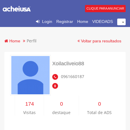
CLIQUE PARA ANUNCIAR
Login
Registrar
Home
VIDEOADS
Perfil
Home
Voltar para resultados
Xoilacliveio88
0961660187
174
0
0
Visitas
destaque
Total de ADS