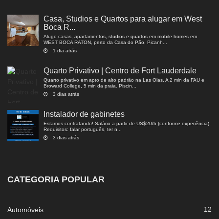
Casa, Studios e Quartos para alugar em West
Boca R...
Alugo casas, apartamentos, studios e quartos em mobile homes em
WEST BOCA RATON, perto da Casa do Pão, Picanh...
1 dia atrás
Quarto Privativo | Centro de Fort Lauderdale
Quarto privativo em apto de alto padrão na Las Olas. A 2 min da FAU e
Broward College, 5 min da praia. Piscin...
3 dias atrás
Instalador de gabinetes
Estamos contratando! Salário a partir de US$20/h (conforme experiência).
Requisitos: falar português, ter n...
3 dias atrás
CATEGORIA POPULAR
12
Automóveis