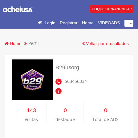
CLIQUE PARA ANUNCIAR
Login
Registrar
Home
VIDEOADS
Perfil
Home
Voltar para resultados
B29usorg
563456334
143
0
0
Visitas
destaque
Total de ADS