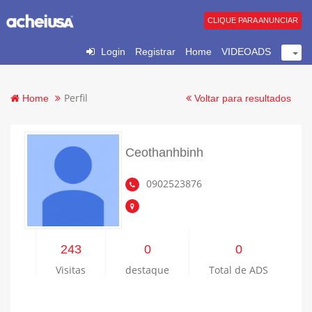
CLIQUE PARA ANUNCIAR
Login
Registrar
Home
VIDEOADS
Perfil
Home
Voltar para resultados
Ceothanhbinh
0902523876
243
0
0
Visitas
destaque
Total de ADS