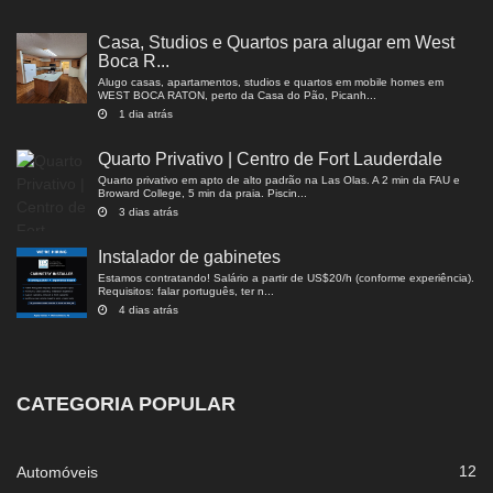
Casa, Studios e Quartos para alugar em West
Boca R...
Alugo casas, apartamentos, studios e quartos em mobile homes em
WEST BOCA RATON, perto da Casa do Pão, Picanh...
1 dia atrás
Quarto Privativo | Centro de Fort Lauderdale
Quarto privativo em apto de alto padrão na Las Olas. A 2 min da FAU e
Broward College, 5 min da praia. Piscin...
3 dias atrás
Instalador de gabinetes
Estamos contratando! Salário a partir de US$20/h (conforme experiência).
Requisitos: falar português, ter n...
4 dias atrás
CATEGORIA POPULAR
12
Automóveis