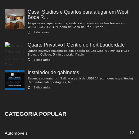
Casa, Studios e Quartos para alugar em West
Boca R...
Alugo casas, apartamentos, studios e quartos em mobile homes em
WEST BOCA RATON, perto da Casa do Pão, Picanh...
1 dia atrás
Quarto Privativo | Centro de Fort Lauderdale
Quarto privativo em apto de alto padrão na Las Olas. A 2 min da FAU e
Broward College, 5 min da praia. Piscin...
3 dias atrás
Instalador de gabinetes
Estamos contratando! Salário a partir de US$20/h (conforme experiência).
Requisitos: falar português, ter n...
3 dias atrás
CATEGORIA POPULAR
12
Automóveis