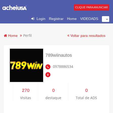
CLIQUE PARA ANUNCIAR
Login
Registrar
Home
VIDEOADS
Perfil
Home
Voltar para resultados
789wiinautos
0978886534
270
0
0
Visitas
destaque
Total de ADS