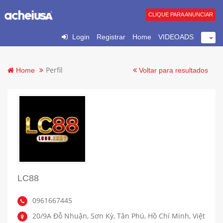
CLIQUE PARA ANUNCIAR
Login
Registrar
Home
VIDEOADS
Perfil
Home
Voltar para resultados
LC88
0961667445
20/9A Đỗ Nhuận, Sơn Kỳ, Tân Phú, Hồ Chí Minh, Việt