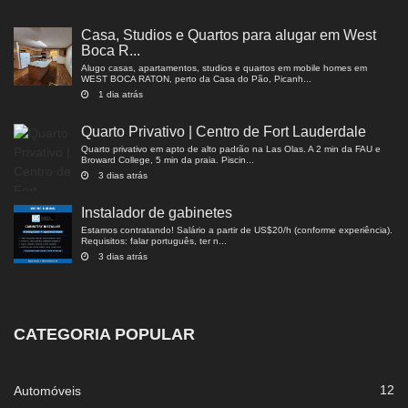
Casa, Studios e Quartos para alugar em West
Boca R...
Alugo casas, apartamentos, studios e quartos em mobile homes em
WEST BOCA RATON, perto da Casa do Pão, Picanh...
1 dia atrás
Quarto Privativo | Centro de Fort Lauderdale
Quarto privativo em apto de alto padrão na Las Olas. A 2 min da FAU e
Broward College, 5 min da praia. Piscin...
3 dias atrás
Instalador de gabinetes
Estamos contratando! Salário a partir de US$20/h (conforme experiência).
Requisitos: falar português, ter n...
3 dias atrás
CATEGORIA POPULAR
12
Automóveis