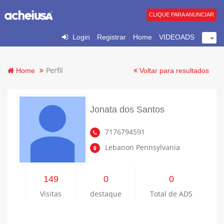
CLIQUE PARA ANUNCIAR
Login
Registrar
Home
VIDEOADS
Perfil
Home
Voltar para resultados
Jonata dos Santos
7176794591
Lebanon Pennsylvania
149
0
0
Visitas
destaque
Total de ADS