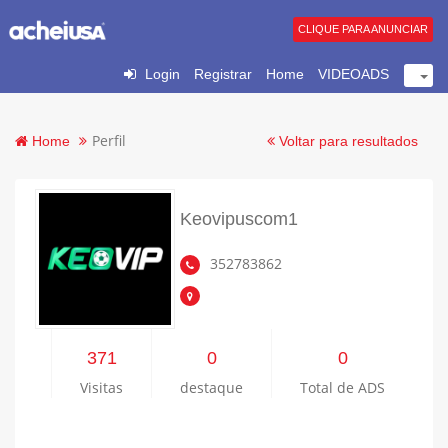
CLIQUE PARA ANUNCIAR
Login
Registrar
Home
VIDEOADS
Perfil
Home
Voltar para resultados
Keovipuscom1
352783862
371
0
0
Visitas
destaque
Total de ADS