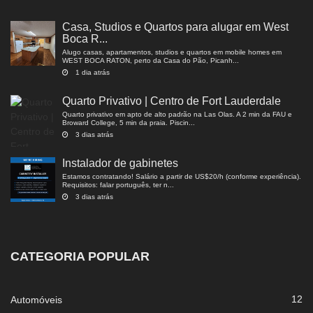
Casa, Studios e Quartos para alugar em West
Boca R...
Alugo casas, apartamentos, studios e quartos em mobile homes em
WEST BOCA RATON, perto da Casa do Pão, Picanh...
1 dia atrás
Quarto Privativo | Centro de Fort Lauderdale
Quarto privativo em apto de alto padrão na Las Olas. A 2 min da FAU e
Broward College, 5 min da praia. Piscin...
3 dias atrás
Instalador de gabinetes
Estamos contratando! Salário a partir de US$20/h (conforme experiência).
Requisitos: falar português, ter n...
3 dias atrás
CATEGORIA POPULAR
12
Automóveis