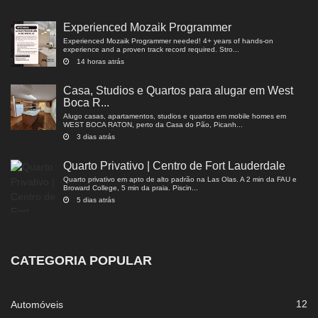
Experienced Mozaik Programmer
Experienced Mozaik Programmer needed! 4+ years of hands-on
experience and a proven track record required. Stro...
14 horas atrás
Casa, Studios e Quartos para alugar em West
Boca R...
Alugo casas, apartamentos, studios e quartos em mobile homes em
WEST BOCA RATON, perto da Casa do Pão, Picanh...
3 dias atrás
Quarto Privativo | Centro de Fort Lauderdale
Quarto privativo em apto de alto padrão na Las Olas. A 2 min da FAU e
Broward College, 5 min da praia. Piscin...
5 dias atrás
CATEGORIA POPULAR
12
Automóveis