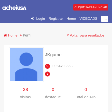
CLIQUE PARA ANUNCIAR
Login
Registrar
Home
VIDEOADS
Perfil
Home
Voltar para resultados
JKgame
0934796386
38
0
0
Visitas
destaque
Total de ADS