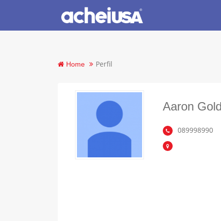
Perfil
Home
Aaron Gol
089998990