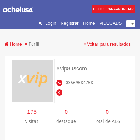
CLIQUE PARA ANUNCIAR
Login
Registrar
Home
VIDEOADS
Perfil
Home
Voltar para resultados
Xvip8uscom
03569584758
175
0
0
Visitas
destaque
Total de ADS