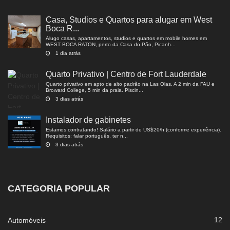
Casa, Studios e Quartos para alugar em West
Boca R...
Alugo casas, apartamentos, studios e quartos em mobile homes em
WEST BOCA RATON, perto da Casa do Pão, Picanh...
1 dia atrás
Quarto Privativo | Centro de Fort Lauderdale
Quarto privativo em apto de alto padrão na Las Olas. A 2 min da FAU e
Broward College, 5 min da praia. Piscin...
3 dias atrás
Instalador de gabinetes
Estamos contratando! Salário a partir de US$20/h (conforme experiência).
Requisitos: falar português, ter n...
3 dias atrás
CATEGORIA POPULAR
12
Automóveis