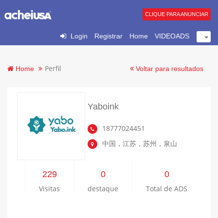
CLIQUE PARA ANUNCIAR
Login
Registrar
Home
VIDEOADS
Perfil
Home
Voltar para resultados
Yaboink
18777024451
中国，江苏，苏州，泉山
229
0
0
Visitas
destaque
Total de ADS