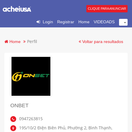
CLIQUE PARA ANUNCIAR
Login
Registrar
Home
VIDEOADS
Perfil
Home
Voltar para resultados
ONBET
0947263815
195/10/2 Điện Biên Phủ, Phường 2, Bình Thạnh,