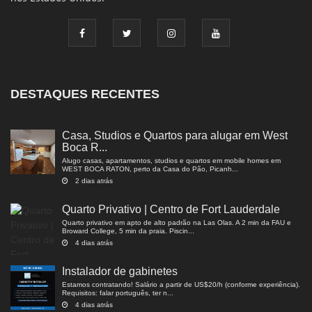
DESTAQUES RECENTES
Casa, Studios e Quartos para alugar em West
Boca R...
Alugo casas, apartamentos, studios e quartos em mobile homes em
WEST BOCA RATON, perto da Casa do Pão, Picanh...
2 dias atrás
Quarto Privativo | Centro de Fort Lauderdale
Quarto privativo em apto de alto padrão na Las Olas. A 2 min da FAU e
Broward College, 5 min da praia. Piscin...
4 dias atrás
Instalador de gabinetes
Estamos contratando! Salário a partir de US$20/h (conforme experiência).
Requisitos: falar português, ter n...
4 dias atrás