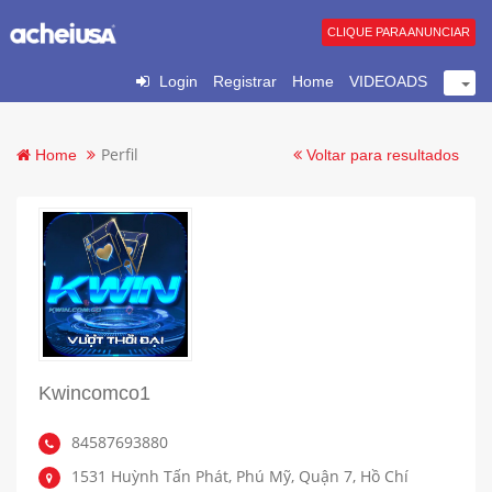
CLIQUE PARA ANUNCIAR
Login
Registrar
Home
VIDEOADS
Perfil
Home
Voltar para resultados
Kwincomco1
84587693880
1531 Huỳnh Tấn Phát, Phú Mỹ, Quận 7, Hồ Chí