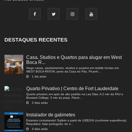
DESTAQUES RECENTES
Casa, Studios e Quartos para alugar em West
Boca R...
Alugo casas, apartamentos, studios e quartos em mobile homes em
WEST BOCA RATON, perto da Casa do Pão, Picanh...
1 dia atrás
Quarto Privativo | Centro de Fort Lauderdale
Quarto privativo em apto de alto padrão na Las Olas. A 2 min da FAU e
Broward College, 5 min da praia. Piscin...
3 dias atrás
Instalador de gabinetes
Estamos contratando! Salário a partir de US$20/h (conforme experiência).
Requisitos: falar português, ter n...
3 dias atrás