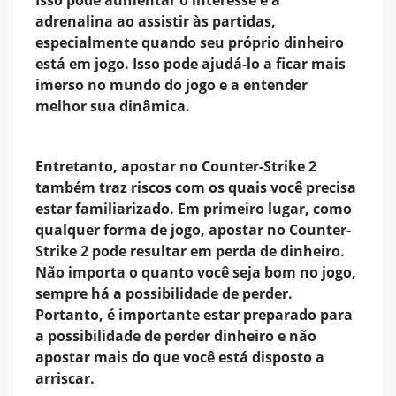
Isso pode aumentar o interesse e a
adrenalina ao assistir às partidas,
especialmente quando seu próprio dinheiro
está em jogo. Isso pode ajudá-lo a ficar mais
imerso no mundo do jogo e a entender
melhor sua dinâmica.
Entretanto, apostar no Counter-Strike 2
também traz riscos com os quais você precisa
estar familiarizado. Em primeiro lugar, como
qualquer forma de jogo, apostar no Counter-
Strike 2 pode resultar em perda de dinheiro.
Não importa o quanto você seja bom no jogo,
sempre há a possibilidade de perder.
Portanto, é importante estar preparado para
a possibilidade de perder dinheiro e não
apostar mais do que você está disposto a
arriscar.