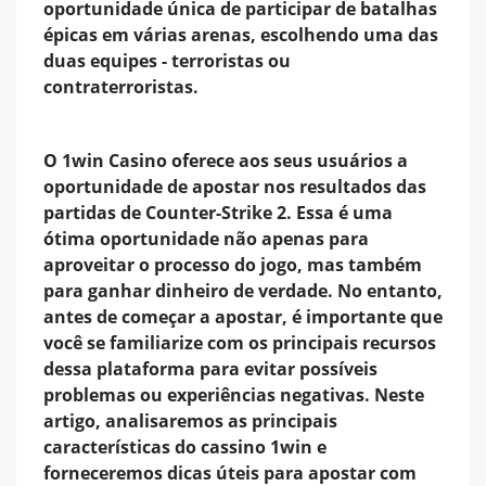
oportunidade única de participar de batalhas
épicas em várias arenas, escolhendo uma das
duas equipes - terroristas ou
contraterroristas.
O 1win Casino oferece aos seus usuários a
oportunidade de apostar nos resultados das
partidas de Counter-Strike 2. Essa é uma
ótima oportunidade não apenas para
aproveitar o processo do jogo, mas também
para ganhar dinheiro de verdade. No entanto,
antes de começar a apostar, é importante que
você se familiarize com os principais recursos
dessa plataforma para evitar possíveis
problemas ou experiências negativas. Neste
artigo, analisaremos as principais
características do cassino 1win e
forneceremos dicas úteis para apostar com