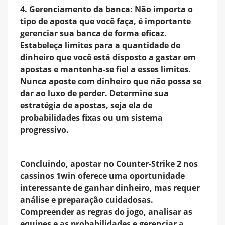
4. Gerenciamento da banca: Não importa o
tipo de aposta que você faça, é importante
gerenciar sua banca de forma eficaz.
Estabeleça limites para a quantidade de
dinheiro que você está disposto a gastar em
apostas e mantenha-se fiel a esses limites.
Nunca aposte com dinheiro que não possa se
dar ao luxo de perder. Determine sua
estratégia de apostas, seja ela de
probabilidades fixas ou um sistema
progressivo.
Concluindo, apostar no Counter-Strike 2 nos
cassinos 1win oferece uma oportunidade
interessante de ganhar dinheiro, mas requer
análise e preparação cuidadosas.
Compreender as regras do jogo, analisar as
equipes e as probabilidades e gerenciar a