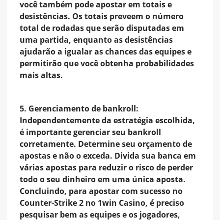
você também pode apostar em totais e
desistências. Os totais preveem o número
total de rodadas que serão disputadas em
uma partida, enquanto as desistências
ajudarão a igualar as chances das equipes e
permitirão que você obtenha probabilidades
mais altas.
5. Gerenciamento de bankroll:
Independentemente da estratégia escolhida,
é importante gerenciar seu bankroll
corretamente. Determine seu orçamento de
apostas e não o exceda. Divida sua banca em
várias apostas para reduzir o risco de perder
todo o seu dinheiro em uma única aposta.
Concluindo, para apostar com sucesso no
Counter-Strike 2 no 1win Casino, é preciso
pesquisar bem as equipes e os jogadores,