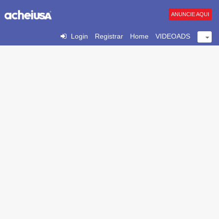
ANUNCIE AQUI
Login
Registrar
Home
VIDEOADS