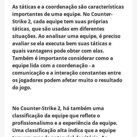
As táticas e a coordenação são características
importantes de uma equipe. No Counter-
Strike 2, cada equipe tem suas próprias
táticas, que são usadas em diferentes
situações. Ao analisar uma equipe, é preciso
avaliar se ela executa bem suas táticas e
quais vantagens pode obter com elas.
Também é importante considerar como a
equipe lida com a coordenação - a
comunicação e a interação constantes entre
os jogadores podem afetar muito o resultado
do jogo.
No Counter-Strike 2, há também uma
classificação da equipe que reflete o
profissionalismo e a experiência da equipe.
Uma classificação alta indica que a equipe