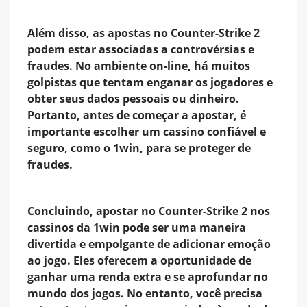
Além disso, as apostas no Counter-Strike 2
podem estar associadas a controvérsias e
fraudes. No ambiente on-line, há muitos
golpistas que tentam enganar os jogadores e
obter seus dados pessoais ou dinheiro.
Portanto, antes de começar a apostar, é
importante escolher um cassino confiável e
seguro, como o 1win, para se proteger de
fraudes.
Concluindo, apostar no Counter-Strike 2 nos
cassinos da 1win pode ser uma maneira
divertida e empolgante de adicionar emoção
ao jogo. Eles oferecem a oportunidade de
ganhar uma renda extra e se aprofundar no
mundo dos jogos. No entanto, você precisa