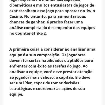
cibernéticos e muitos entusiastas de jogos de
azar escolhem esse jogo para apostar no 1win
Casino. No entanto, para aumentar suas
chances de ganhar, é preciso fazer uma
análise completa do desempenho das equipes
no Counter-Strike 2.
A primeira coisa a considerar ao analisar uma
equipe é a sua composição. Os jogadores
devem ter certas habilidades e aptidões para
enfrentar com êxito as tarefas do jogo. Ao
analisar a equipe, você deve prestar atenção
ao jogador mais valioso: o capitão. Ele deve
ser um líder, capaz de tomar decisões
estratégicas e coordenar as ações de sua
equipe.