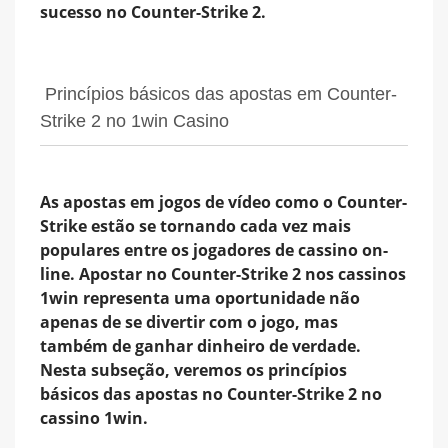
sucesso no Counter-Strike 2.
Princípios básicos das apostas em Counter-
Strike 2 no 1win Casino
As apostas em jogos de vídeo como o Counter-
Strike estão se tornando cada vez mais
populares entre os jogadores de cassino on-
line. Apostar no Counter-Strike 2 nos cassinos
1win representa uma oportunidade não
apenas de se divertir com o jogo, mas
também de ganhar dinheiro de verdade.
Nesta subseção, veremos os princípios
básicos das apostas no Counter-Strike 2 no
cassino 1win.