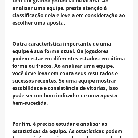
tem um grande potencial de vitória. Ao
analisar uma equipe, preste atenção à
classificação dela e leve-a em consideração ao
escolher uma aposta.
Outra característica importante de uma
equipe é sua forma atual. Os jogadores
podem estar em diferentes estados: em ótima
forma ou fracos. Ao analisar uma equipe,
você deve levar em conta seus resultados e
sucessos recentes. Se uma equipe mostrar
estabilidade e consistência de vitórias, isso
pode ser um bom indicador de uma aposta
bem-sucedida.
Por fim, é preciso estudar e analisar as
estatísticas da equipe. As estatísticas podem