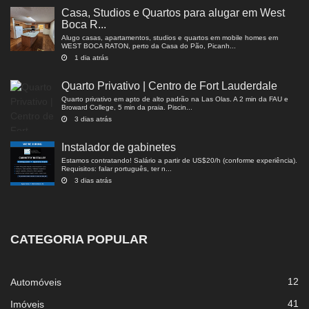
Casa, Studios e Quartos para alugar em West
Boca R...
Alugo casas, apartamentos, studios e quartos em mobile homes em
WEST BOCA RATON, perto da Casa do Pão, Picanh...
1 dia atrás
Quarto Privativo | Centro de Fort Lauderdale
Quarto privativo em apto de alto padrão na Las Olas. A 2 min da FAU e
Broward College, 5 min da praia. Piscin...
3 dias atrás
Instalador de gabinetes
Estamos contratando! Salário a partir de US$20/h (conforme experiência).
Requisitos: falar português, ter n...
3 dias atrás
CATEGORIA POPULAR
12
Automóveis
41
Imóveis