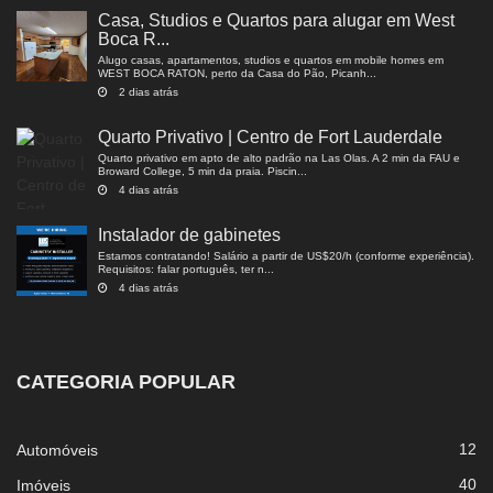
Casa, Studios e Quartos para alugar em West
Boca R...
Alugo casas, apartamentos, studios e quartos em mobile homes em
WEST BOCA RATON, perto da Casa do Pão, Picanh...
2 dias atrás
Quarto Privativo | Centro de Fort Lauderdale
Quarto privativo em apto de alto padrão na Las Olas. A 2 min da FAU e
Broward College, 5 min da praia. Piscin...
4 dias atrás
Instalador de gabinetes
Estamos contratando! Salário a partir de US$20/h (conforme experiência).
Requisitos: falar português, ter n...
4 dias atrás
CATEGORIA POPULAR
12
Automóveis
40
Imóveis