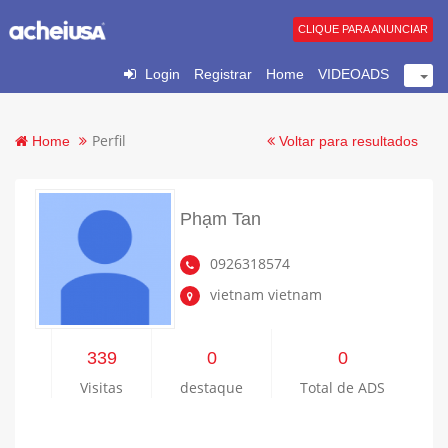
CLIQUE PARA ANUNCIAR
Login
Registrar
Home
VIDEOADS
Perfil
Home
Voltar para resultados
Phạm Tan
0926318574
vietnam vietnam
339
0
0
Visitas
destaque
Total de ADS