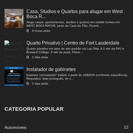
Casa, Studios e Quartos para alugar em West
Boca R...
Alugo casas, apartamentos, studios e quartos em mobile homes em
WEST BOCA RATON, perto da Casa do Pão, Picanh...
6 horas atrás
Quarto Privativo | Centro de Fort Lauderdale
Quarto privativo em apto de alto padrão na Las Olas. A 2 min da FAU e
Broward College, 5 min da praia. Piscin...
2 dias atrás
Instalador de gabinetes
Estamos contratando! Salário a partir de US$20/h (conforme experiência).
Requisitos: falar português, ter n...
2 dias atrás
CATEGORIA POPULAR
12
Automóveis