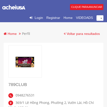
CLIQUE PARA ANUNCIAR
Login
Registrar
Home
VIDEOADS
Perfil
Home
Voltar para resultados
789CLUB
0948276531
369/1 Lê Hồng Phong, Phường 2, Vườn Lài, Hồ Chí