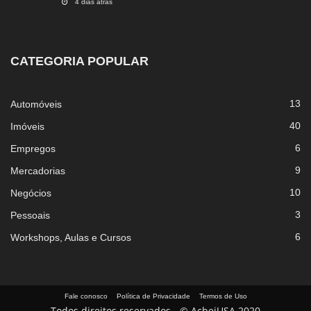
4 dias atrás
CATEGORIA POPULAR
13
Automóveis
40
Imóveis
6
Empregos
9
Mercadorias
10
Negócios
3
Pessoais
6
Workshops, Aulas e Cursos
Fale conosco
Política de Privacidade
Termos de Uso
Todos direitos reservados - © AcheiUSA 2020