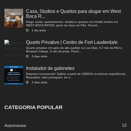
Casa, Studios e Quartos para alugar em West
Boca R...
Alugo casas, apartamentos, studios e quartos em mobile homes em
WEST BOCA RATON, perto da Casa do Pão, Picanh...
1 dia atrás
Quarto Privativo | Centro de Fort Lauderdale
Quarto privativo em apto de alto padrão na Las Olas. A 2 min da FAU e
Broward College, 5 min da praia. Piscin...
3 dias atrás
Instalador de gabinetes
Estamos contratando! Salário a partir de US$20/h (conforme experiência).
Requisitos: falar português, ter n...
3 dias atrás
CATEGORIA POPULAR
12
Automóveis