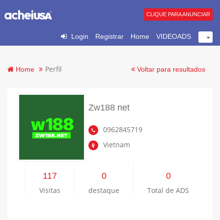
CLIQUE PARA ANUNCIAR
Login
Registrar
Home
VIDEOADS
Perfil
Home
Voltar para resultados
Zw188 net
0962845719
Vietnam
117
0
0
Visitas
destaque
Total de ADS