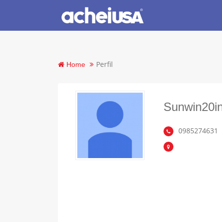
Perfil
Home
Sunwin20in
0985274631