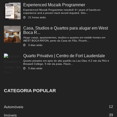
Experienced Mozaik Programmer
Experienced Mozaik Programmer needed! 4+ years of hands-on
experience and a proven track record required. Stro...
21 horas atrás
Casa, Studios e Quartos para alugar em West
Boca R...
Alugo casas, apartamentos, studios e quartos em mobile homes em
WEST BOCA RATON, perto da Casa do Pão, Picanh...
3 dias atrás
Quarto Privativo | Centro de Fort Lauderdale
Quarto privativo em apto de alto padrão na Las Olas. A 2 min da FAU e
Broward College, 5 min da praia. Piscin...
5 dias atrás
CATEGORIA POPULAR
12
Automóveis
39
Imóveis