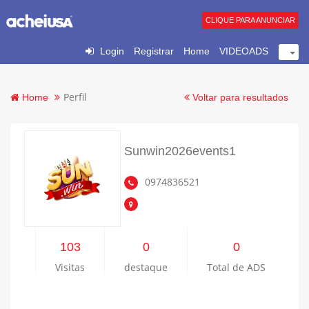
CLIQUE PARA ANUNCIAR
Login
Registrar
Home
VIDEOADS
Perfil
Home
Voltar para resultados
Sunwin2026events1
0974836521
103
0
0
Visitas
destaque
Total de ADS