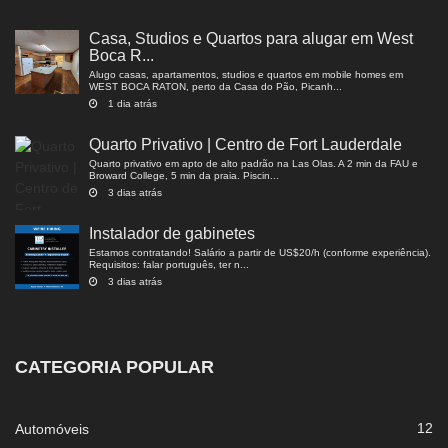
Casa, Studios e Quartos para alugar em West
Boca R...
Alugo casas, apartamentos, studios e quartos em mobile homes em
WEST BOCA RATON, perto da Casa do Pão, Picanh...
1 dia atrás
Quarto Privativo | Centro de Fort Lauderdale
Quarto privativo em apto de alto padrão na Las Olas. A 2 min da FAU e
Broward College, 5 min da praia. Piscin...
3 dias atrás
Instalador de gabinetes
Estamos contratando! Salário a partir de US$20/h (conforme experiência).
Requisitos: falar português, ter n...
3 dias atrás
CATEGORIA POPULAR
12
Automóveis