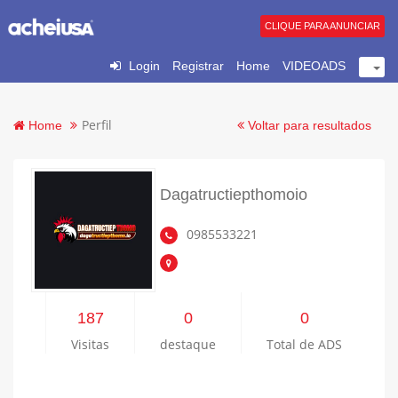
CLIQUE PARA ANUNCIAR
Login
Registrar
Home
VIDEOADS
Perfil
Home
Voltar para resultados
Dagatructiepthomoio
0985533221
187
0
0
Visitas
destaque
Total de ADS