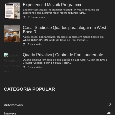
Experienced Mozaik Programmer
Experienced Mozaik Programmer needed! 4+ years of hands-on
experience and a proven track record required. Stro...
21 horas atrás
Casa, Studios e Quartos para alugar em West
Boca R...
Alugo casas, apartamentos, studios e quartos em mobile homes em
WEST BOCA RATON, perto da Casa do Pão, Picanh...
3 dias atrás
Quarto Privativo | Centro de Fort Lauderdale
Quarto privativo em apto de alto padrão na Las Olas. A 2 min da FAU e
Broward College, 5 min da praia. Piscin...
5 dias atrás
CATEGORIA POPULAR
12
Automóveis
40
Imóveis