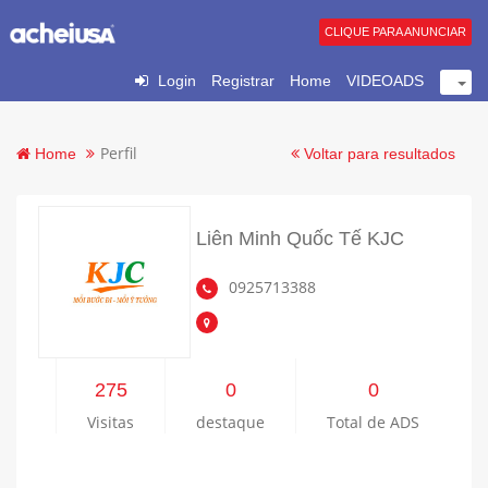
CLIQUE PARA ANUNCIAR
Login
Registrar
Home
VIDEOADS
Perfil
Home
Voltar para resultados
Liên Minh Quốc Tế KJC
0925713388
275
0
0
Visitas
destaque
Total de ADS