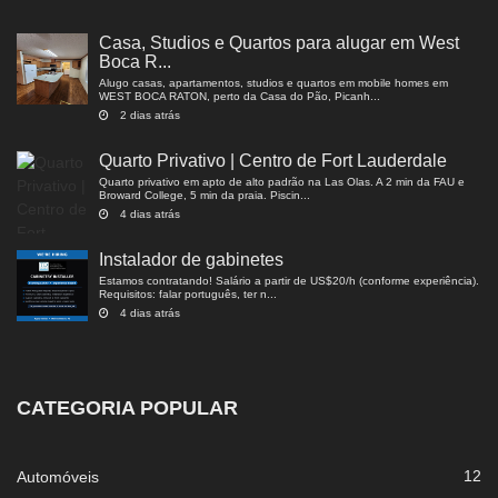
Casa, Studios e Quartos para alugar em West
Boca R...
Alugo casas, apartamentos, studios e quartos em mobile homes em
WEST BOCA RATON, perto da Casa do Pão, Picanh...
2 dias atrás
Quarto Privativo | Centro de Fort Lauderdale
Quarto privativo em apto de alto padrão na Las Olas. A 2 min da FAU e
Broward College, 5 min da praia. Piscin...
4 dias atrás
Instalador de gabinetes
Estamos contratando! Salário a partir de US$20/h (conforme experiência).
Requisitos: falar português, ter n...
4 dias atrás
CATEGORIA POPULAR
12
Automóveis