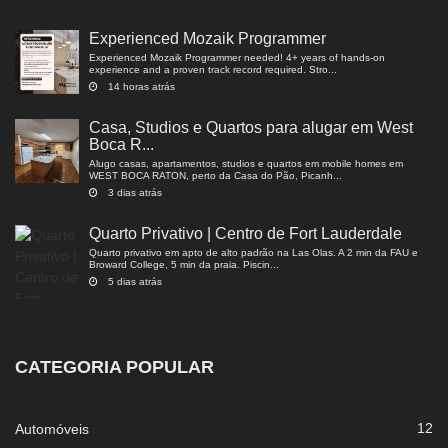
Experienced Mozaik Programmer
Experienced Mozaik Programmer needed! 4+ years of hands-on
experience and a proven track record required. Stro...
14 horas atrás
Casa, Studios e Quartos para alugar em West
Boca R...
Alugo casas, apartamentos, studios e quartos em mobile homes em
WEST BOCA RATON, perto da Casa do Pão, Picanh...
3 dias atrás
Quarto Privativo | Centro de Fort Lauderdale
Quarto privativo em apto de alto padrão na Las Olas. A 2 min da FAU e
Broward College, 5 min da praia. Piscin...
5 dias atrás
CATEGORIA POPULAR
12
Automóveis