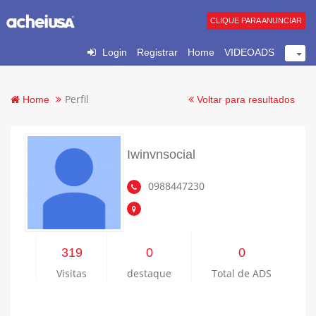
CLIQUE PARA ANUNCIAR
Login
Registrar
Home
VIDEOADS
Perfil
Home
Voltar para resultados
Iwinvnsocial
0988447230
319
0
0
Visitas
destaque
Total de ADS