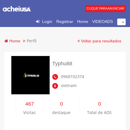
CLIQUE PARA ANUNCIAR
Login
Registrar
Home
VIDEOADS
Perfil
Home
Voltar para resultados
Typhu88
0968102374
vietnam
467
0
0
Visitas
destaque
Total de ADS