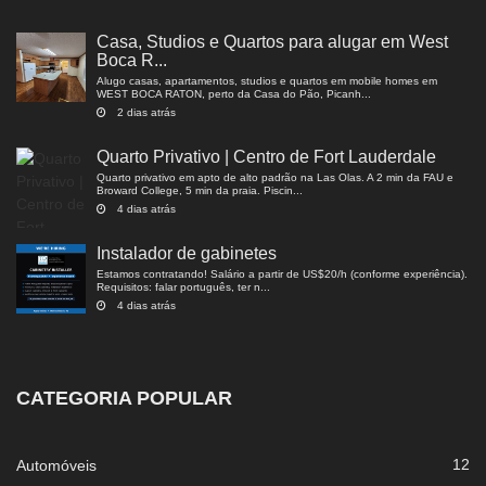
Casa, Studios e Quartos para alugar em West
Boca R...
Alugo casas, apartamentos, studios e quartos em mobile homes em
WEST BOCA RATON, perto da Casa do Pão, Picanh...
2 dias atrás
Quarto Privativo | Centro de Fort Lauderdale
Quarto privativo em apto de alto padrão na Las Olas. A 2 min da FAU e
Broward College, 5 min da praia. Piscin...
4 dias atrás
Instalador de gabinetes
Estamos contratando! Salário a partir de US$20/h (conforme experiência).
Requisitos: falar português, ter n...
4 dias atrás
CATEGORIA POPULAR
12
Automóveis