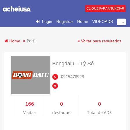
CLIQUE PARA ANUNCIAR
Login
Registrar
Home
VIDEOADS
Perfil
Home
Voltar para resultados
Bongdalu – Tỷ Số
0915478923
166
0
0
Visitas
destaque
Total de ADS