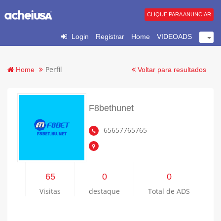
CLIQUE PARA ANUNCIAR
Login
Registrar
Home
VIDEOADS
Perfil
Home
Voltar para resultados
F8bethunet
65657765765
65
0
0
Visitas
destaque
Total de ADS