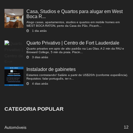
Casa, Studios e Quartos para alugar em West
Boca R...
Alugo casas, apartamentos, studios e quartos em mobile homes em
WEST BOCA RATON, perto da Casa do Pão, Picanh...
1 dia atrás
Quarto Privativo | Centro de Fort Lauderdale
Quarto privativo em apto de alto padrão na Las Olas. A 2 min da FAU e
Broward College, 5 min da praia. Piscin...
3 dias atrás
Instalador de gabinetes
Estamos contratando! Salário a partir de US$20/h (conforme experiência).
Requisitos: falar português, ter n...
4 dias atrás
CATEGORIA POPULAR
12
Automóveis