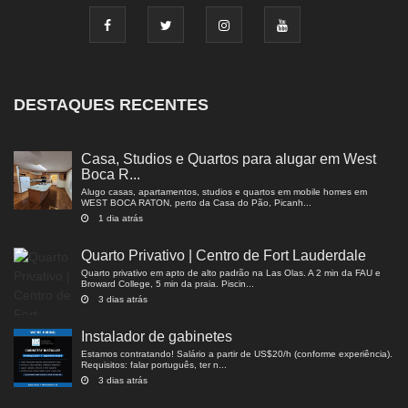
DESTAQUES RECENTES
Casa, Studios e Quartos para alugar em West
Boca R...
Alugo casas, apartamentos, studios e quartos em mobile homes em
WEST BOCA RATON, perto da Casa do Pão, Picanh...
1 dia atrás
Quarto Privativo | Centro de Fort Lauderdale
Quarto privativo em apto de alto padrão na Las Olas. A 2 min da FAU e
Broward College, 5 min da praia. Piscin...
3 dias atrás
Instalador de gabinetes
Estamos contratando! Salário a partir de US$20/h (conforme experiência).
Requisitos: falar português, ter n...
3 dias atrás