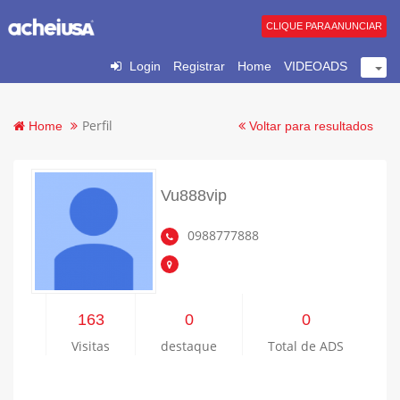
CLIQUE PARA ANUNCIAR
Login
Registrar
Home
VIDEOADS
Perfil
Home
Voltar para resultados
Vu888vip
0988777888
163
0
0
Visitas
destaque
Total de ADS