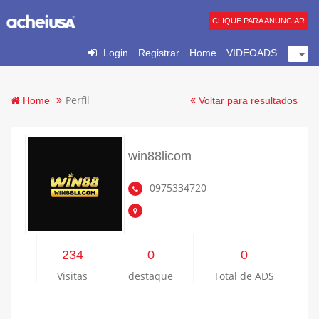
CLIQUE PARA ANUNCIAR
Login
Registrar
Home
VIDEOADS
Perfil
Home
Voltar para resultados
win88licom
0975334720
234
0
0
Visitas
destaque
Total de ADS